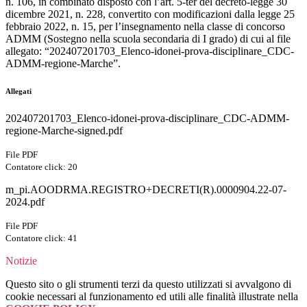
n. 106, in combinato disposto con l’art. 5-ter del decreto-legge 30
dicembre 2021, n. 228, convertito con modificazioni dalla legge 25
febbraio 2022, n. 15, per l’insegnamento nella classe di concorso
ADMM (Sostegno nella scuola secondaria di I grado) di cui al file
allegato: “202407201703_Elenco-idonei-prova-disciplinare_CDC-
ADMM-regione-Marche”.
Allegati
202407201703_Elenco-idonei-prova-disciplinare_CDC-ADMM-
regione-Marche-signed.pdf
File PDF
Contatore click: 20
m_pi.AOODRMA.REGISTRO+DECRETI(R).0000904.22-07-
2024.pdf
File PDF
Contatore click: 41
Notizie
Questo sito o gli strumenti terzi da questo utilizzati si avvalgono di
cookie necessari al funzionamento ed utili alle finalità illustrate nella