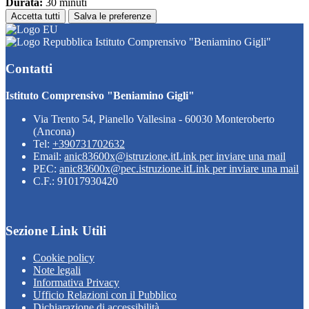
Durata:
30 minuti
Accetta tutti
Salva le preferenze
Istituto Comprensivo "Beniamino Gigli"
Contatti
Istituto Comprensivo "Beniamino Gigli"
Via Trento 54, Pianello Vallesina - 60030 Monteroberto
(Ancona)
Tel:
+390731702632
Email:
anic83600x@istruzione.it
Link per inviare una mail
PEC:
anic83600x@pec.istruzione.it
Link per inviare una mail
C.F.: 91017930420
Sezione Link Utili
Cookie policy
Note legali
Informativa Privacy
Ufficio Relazioni con il Pubblico
Dichiarazione di accessibilità