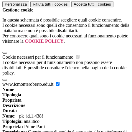
Personalizza
Rifiuta tutti
i cookies
Accetta tutti
i cookies
Gestione cookie
In questa schermata è possibile scegliere quali cookie consentire.
I cookie necessari sono quelli che consentono il funzionamento della
piattaforma e non è possibile disabilitarli.
Per conoscere quali sono i cookie necessari al funzionamento potete
visionare la
COOKIE POLICY
.
Cookie necessari per il funzionamento
I cookie necessari per il funzionamento non possono essere
disabilitati. È possibile consultare l'elenco nella pagina della cookie
policy.
www.icmonteroberto.edu.it
Nome
Tipologia
Proprieta
Descrizione
Durata
Nome:
_pk_id.1.438f
Tipologia:
analitico
Proprieta:
Prime Parti
Descrizione:
Questo nome di cookie è associato alla piattaforma di