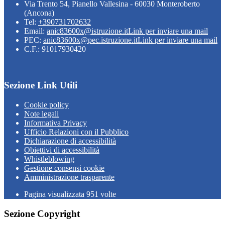
Via Trento 54, Pianello Vallesina - 60030 Monteroberto
(Ancona)
Tel:
+390731702632
Email:
anic83600x@istruzione.it
Link per inviare una mail
PEC:
anic83600x@pec.istruzione.it
Link per inviare una mail
C.F.: 91017930420
Sezione Link Utili
Cookie policy
Note legali
Informativa Privacy
Ufficio Relazioni con il Pubblico
Dichiarazione di accessibilità
Obiettivi di accessibilità
Whistleblowing
Gestione consensi cookie
Amministrazione trasparente
Pagina visualizzata
951
volte
Sezione Copyright