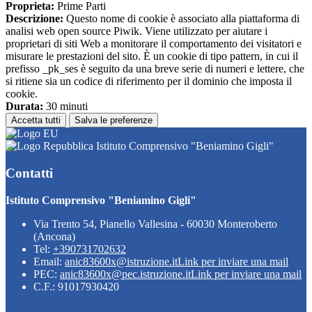
Proprieta:
Prime Parti
Descrizione:
Questo nome di cookie è associato alla piattaforma di
analisi web open source Piwik. Viene utilizzato per aiutare i
proprietari di siti Web a monitorare il comportamento dei visitatori e
misurare le prestazioni del sito. È un cookie di tipo pattern, in cui il
prefisso _pk_ses è seguito da una breve serie di numeri e lettere, che
si ritiene sia un codice di riferimento per il dominio che imposta il
cookie.
Durata:
30 minuti
Accetta tutti
Salva le preferenze
Istituto Comprensivo "Beniamino Gigli"
Contatti
Istituto Comprensivo "Beniamino Gigli"
Via Trento 54, Pianello Vallesina - 60030 Monteroberto
(Ancona)
Tel:
+390731702632
Email:
anic83600x@istruzione.it
Link per inviare una mail
PEC:
anic83600x@pec.istruzione.it
Link per inviare una mail
C.F.: 91017930420