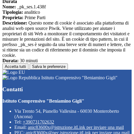
Durata
Nome:
_pk_ses.1.438f
Tipologia:
analitico
Proprieta:
Prime Parti
Descrizione:
Questo nome di cookie è associato alla piattaforma di
analisi web open source Piwik. Viene utilizzato per aiutare i
proprietari di siti Web a monitorare il comportamento dei visitatori e
misurare le prestazioni del sito. È un cookie di tipo pattern, in cui il
prefisso _pk_ses è seguito da una breve serie di numeri e lettere, che
si ritiene sia un codice di riferimento per il dominio che imposta il
cookie.
Durata:
30 minuti
Accetta tutti
Salva le preferenze
Istituto Comprensivo "Beniamino Gigli"
Contatti
Istituto Comprensivo "Beniamino Gigli"
Via Trento 54, Pianello Vallesina - 60030 Monteroberto
(Ancona)
Tel:
+390731702632
Email:
anic83600x@istruzione.it
Link per inviare una mail
PEC:
anic83600x@pec.istruzione.it
Link per inviare una mail