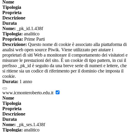
Nome
Tipologia
Proprieta
Descrizione
Durata
Nome:
_pk_id.1.438f
Tipologia:
analitico
Proprieta:
Prime Parti
Descrizione:
Questo nome di cookie è associato alla piattaforma di
analisi web open source Piwik. Viene utilizzato per aiutare i
proprietari di siti Web a monitorare il comportamento dei visitatori e
misurare le prestazioni del sito. È un cookie di tipo pattern, in cui il
prefisso _pk_id è seguito da una breve serie di numeri e lettere, che
si ritiene sia un codice di riferimento per il dominio che imposta il
cookie.
Durata:
1 anno
www.icmonteroberto.edu.it
Nome
Tipologia
Proprieta
Descrizione
Durata
Nome:
_pk_ses.1.438f
Tipologia:
analitico