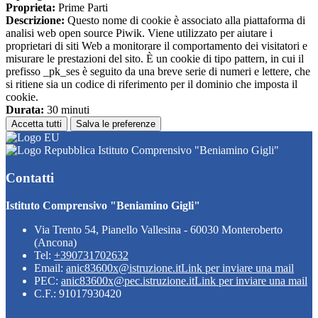
Proprieta:
Prime Parti
Descrizione:
Questo nome di cookie è associato alla piattaforma di
analisi web open source Piwik. Viene utilizzato per aiutare i
proprietari di siti Web a monitorare il comportamento dei visitatori e
misurare le prestazioni del sito. È un cookie di tipo pattern, in cui il
prefisso _pk_ses è seguito da una breve serie di numeri e lettere, che
si ritiene sia un codice di riferimento per il dominio che imposta il
cookie.
Durata:
30 minuti
Accetta tutti
Salva le preferenze
Istituto Comprensivo "Beniamino Gigli"
Contatti
Istituto Comprensivo "Beniamino Gigli"
Via Trento 54, Pianello Vallesina - 60030 Monteroberto
(Ancona)
Tel:
+390731702632
Email:
anic83600x@istruzione.it
Link per inviare una mail
PEC:
anic83600x@pec.istruzione.it
Link per inviare una mail
C.F.: 91017930420