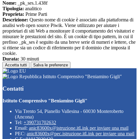
Nome:
_pk_ses.1.438f
Tipologia:
analitico
Proprieta:
Prime Parti
Descrizione:
Questo nome di cookie è associato alla piattaforma di
analisi web open source Piwik. Viene utilizzato per aiutare i
proprietari di siti Web a monitorare il comportamento dei visitatori e
misurare le prestazioni del sito. È un cookie di tipo pattern, in cui il
prefisso _pk_ses è seguito da una breve serie di numeri e lettere, che
si ritiene sia un codice di riferimento per il dominio che imposta il
cookie.
Durata:
30 minuti
Accetta tutti
Salva le preferenze
Istituto Comprensivo "Beniamino Gigli"
Contatti
Istituto Comprensivo "Beniamino Gigli"
Via Trento 54, Pianello Vallesina - 60030 Monteroberto
(Ancona)
Tel:
+390731702632
Email:
anic83600x@istruzione.it
Link per inviare una mail
PEC:
anic83600x@pec.istruzione.it
Link per inviare una mail