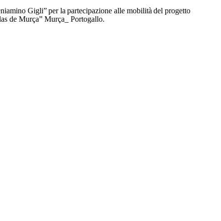
niamino
Gigli”
per
la
partecipazione
alle
mobilità
del
progetto
as de Murça” Murça_ Portogallo.