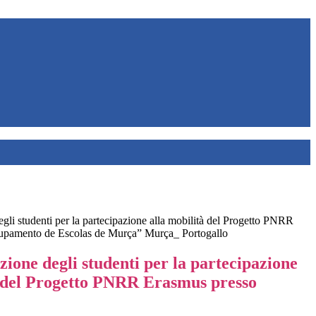
egli studenti per la partecipazione alla mobilità del Progetto PNRR
upamento de Escolas de Murça” Murça_ Portogallo
ezione degli studenti per la partecipazione
à del Progetto PNRR Erasmus presso