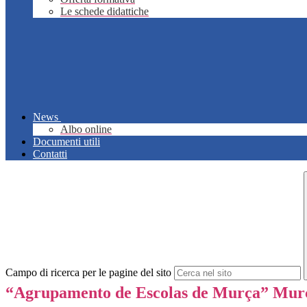
Le schede didattiche
News
Albo online
Documenti utili
Contatti
Campo di ricerca per le pagine del sito
“Agrupamento de Escolas de Murça” Murç