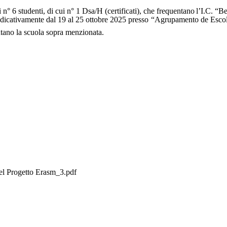
n° 6 studenti, di cui n° 1 Dsa/H (certificati), che frequentano
l’I.C.
“Be
ndicativamente dal
19 al 25 ottobre 2025 presso
“
Agrupamento de Escol
entano la scuola sopra menzionata.
 del Progetto Erasm_3.pdf