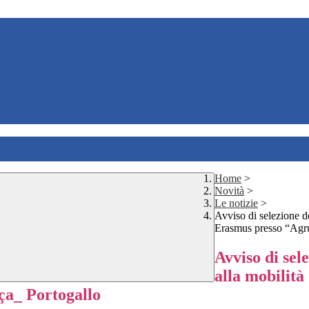
Home
>
Novità
>
Le notizie
>
Avviso di selezione d
Erasmus presso “Agr
Avviso di sel
alla mobilit
a_ Portogallo