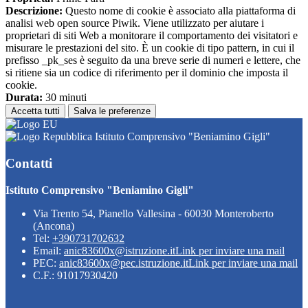
Descrizione:
Questo nome di cookie è associato alla piattaforma di
analisi web open source Piwik. Viene utilizzato per aiutare i
proprietari di siti Web a monitorare il comportamento dei visitatori e
misurare le prestazioni del sito. È un cookie di tipo pattern, in cui il
prefisso _pk_ses è seguito da una breve serie di numeri e lettere, che
si ritiene sia un codice di riferimento per il dominio che imposta il
cookie.
Durata:
30 minuti
Accetta tutti
Salva le preferenze
Istituto Comprensivo "Beniamino Gigli"
Contatti
Istituto Comprensivo "Beniamino Gigli"
Via Trento 54, Pianello Vallesina - 60030 Monteroberto
(Ancona)
Tel:
+390731702632
Email:
anic83600x@istruzione.it
Link per inviare una mail
PEC:
anic83600x@pec.istruzione.it
Link per inviare una mail
C.F.: 91017930420