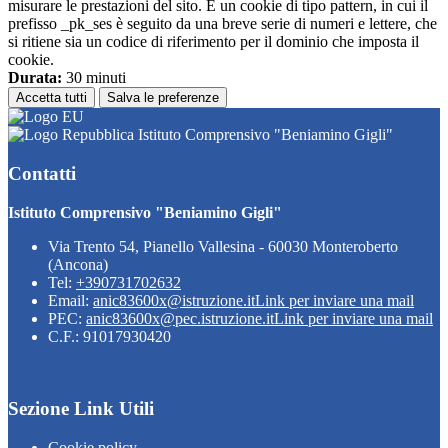
misurare le prestazioni del sito. È un cookie di tipo pattern, in cui il
prefisso _pk_ses è seguito da una breve serie di numeri e lettere, che
si ritiene sia un codice di riferimento per il dominio che imposta il
cookie.
Durata:
30 minuti
Accetta tutti
Salva le preferenze
Istituto Comprensivo "Beniamino Gigli"
Contatti
Istituto Comprensivo "Beniamino Gigli"
Via Trento 54, Pianello Vallesina - 60030 Monteroberto
(Ancona)
Tel:
+390731702632
Email:
anic83600x@istruzione.it
Link per inviare una mail
PEC:
anic83600x@pec.istruzione.it
Link per inviare una mail
C.F.: 91017930420
Sezione Link Utili
Cookie policy